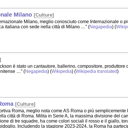
onale Milano
[
Culture
]
nternazionale Milano, meglio conosciuto come Internazionale o p
ca italiana con sede nella città di Milano …”
(
Negapedia
) (
Wikip
]
kson è stato un cantautore, ballerino, compositore, produttore d
unitense …”
(
Negapedia
) (
Wikipedia
) (
Wikipedia translated
)
 Roma
[
Culture
]
ortiva Roma, meglio nota come AS Roma o più semplicemente R
lla città di Roma. Milita in Serie A, la massima divisione del c
ione di tre squadre, ha come colori sociali il rosso e il giallo, to
idoglio. Includendo la stagione 2023-2024, la Roma ha parteci