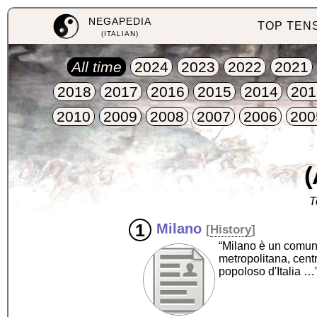
NEGAPEDIA
TOP TEN
(ITALIAN)
All time
2024
2023
2022
2021
2018
2017
2016
2015
2014
201
2010
2009
2008
2007
2006
200
(
T
Milano
[
History
]
“Milano è un comune
metropolitana, cent
popoloso d'Italia …