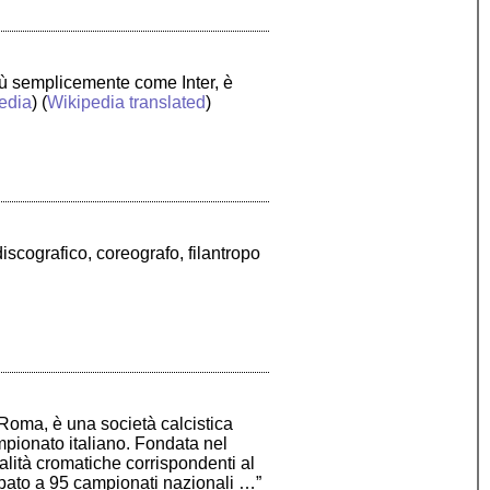
iù semplicemente come Inter, è
edia
) (
Wikipedia translated
)
iscografico, coreografo, filantropo
oma, è una società calcistica
ampionato italiano. Fondata nel
nalità cromatiche corrispondenti al
pato a 95 campionati nazionali …”