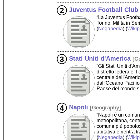
Juventus Football Club
“La Juventus Footba
Torino. Milita in Se
(
Negapedia
) (
Wikip
Stati Uniti d'America
[
G
“Gli Stati Uniti d'
distretto federale. 
centrale dell'Americ
dall'Oceano Pacifico
Paese del mondo si
Napoli
[
Geography
]
“Napoli è un comune
metropolitana, cent
comune più popoloso 
abitativa e rientra 
(
Negapedia
) (
Wikip