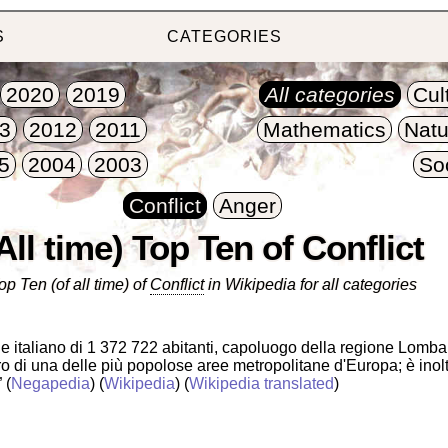
S
CATEGORIES
2020
2019
All categories
Cul
3
2012
2011
Mathematics
Natu
5
2004
2003
So
Conflict
Anger
All time) Top Ten of Conflict
op Ten (of all time) of
Conflict
in Wikipedia for all categories
 italiano di 1 372 722 abitanti, capoluogo della regione Lombar
ro di una delle più popolose aree metropolitane d'Europa; è ino
”
(
Negapedia
) (
Wikipedia
) (
Wikipedia translated
)