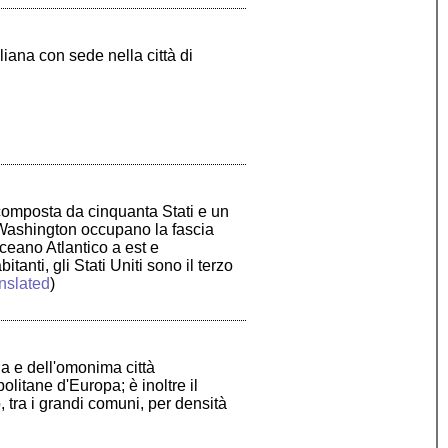
iana con sede nella città di
 composta da cinquanta Stati e un
va Washington occupano la fascia
ceano Atlantico a est e
anti, gli Stati Uniti sono il terzo
nslated
)
a e dell'omonima città
itane d'Europa; è inoltre il
, tra i grandi comuni, per densità