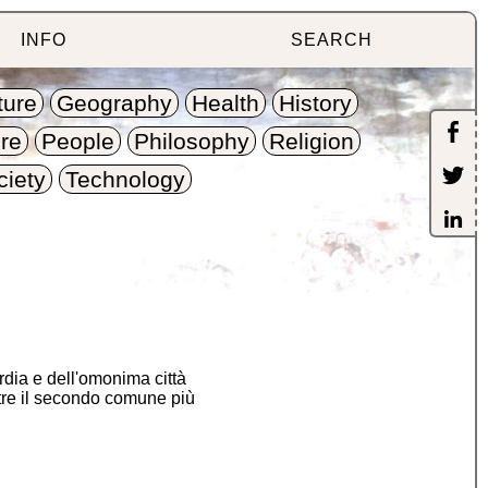
INFO
SEARCH
ture
Geography
Health
History
re
People
Philosophy
Religion
ciety
Technology
dia e dell'omonima città
ltre il secondo comune più