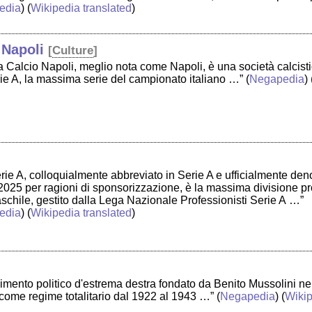
edia
) (
Wikipedia translated
)
 Napoli
[
Culture
]
 Calcio Napoli, meglio nota come Napoli, è una società calcistic
erie A, la massima serie del campionato italiano …”
(
Negapedia
) 
erie A, colloquialmente abbreviato in Serie A e ufficialmente de
2025 per ragioni di sponsorizzazione, è la massima divisione p
aschile, gestito dalla Lega Nazionale Professionisti Serie A …”
edia
) (
Wikipedia translated
)
vimento politico d'estrema destra fondato da Benito Mussolini nel 
come regime totalitario dal 1922 al 1943 …”
(
Negapedia
) (
Wiki