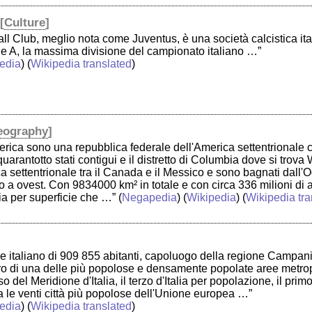
[
Culture
]
ll Club, meglio nota come Juventus, è una società calcistica ital
rie A, la massima divisione del campionato italiano …”
edia
) (
Wikipedia translated
)
eography
]
America sono una repubblica federale dell'America settentrionale
I quarantotto stati contigui e il distretto di Columbia dove si tro
a settentrionale tra il Canada e il Messico e sono bagnati dall'O
 a ovest. Con 9834000 km² in totale e con circa 336 milioni di abit
a per superficie che …”
(
Negapedia
) (
Wikipedia
) (
Wikipedia tra
 italiano di 909 855 abitanti, capoluogo della regione Campani
ro di una delle più popolose e densamente popolate aree metropol
del Meridione d'Italia, il terzo d'Italia per popolazione, il primo
tra le venti città più popolose dell'Unione europea …”
edia
) (
Wikipedia translated
)