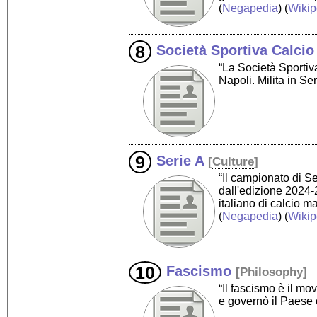
(
Negapedia
) (
Wikip
Società Sportiva Calcio
“La Società Sportiva
Napoli. Milita in S
Serie A
[
Culture
]
“Il campionato di S
dall'edizione 2024-
italiano di calcio m
(
Negapedia
) (
Wikip
Fascismo
[
Philosophy
]
“Il fascismo è il mo
e governò il Paese 